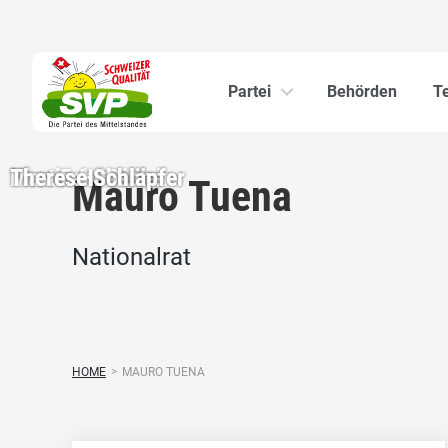
Partei
Behörden
T
Nina Fehr Düsel
Martin Hübscher
Therese Schläpfer
Therese Schläpfer
Mauro Tuena
Nationalrat
HOME
>
MAURO TUENA