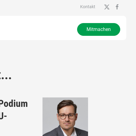
Kontakt
Mitmachen
...
 Podium
U-