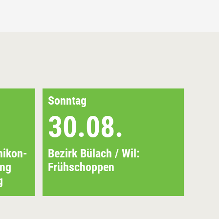
Sonntag
Dien
30.08.
0
nikon-
Bezirk Bülach / Wil:
Bezi
ung
Frühschoppen
Bons
g
Abs