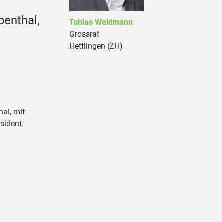
benthal,
Tobias Weidmann
Grossrat
Hettlingen (ZH)
al, mit
sident.